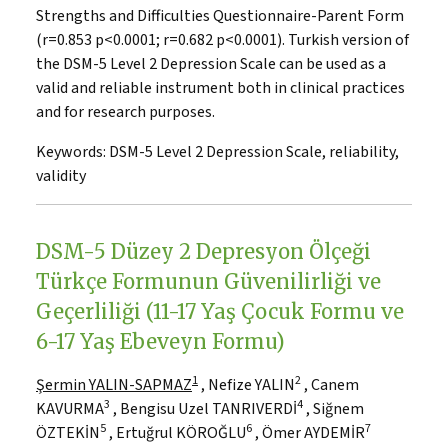
Strengths and Difficulties Questionnaire-Parent Form
(r=0.853 p<0.0001; r=0.682 p<0.0001). Turkish version of
the DSM-5 Level 2 Depression Scale can be used as a
valid and reliable instrument both in clinical practices
and for research purposes.
Keywords:
DSM-5 Level 2 Depression Scale, reliability,
validity
DSM-5 Düzey 2 Depresyon Ölçeği
Türkçe Formunun Güvenilirliği ve
Geçerliliği (11-17 Yaş Çocuk Formu ve
6-17 Yaş Ebeveyn Formu)
1
2
Şermin YALIN-SAPMAZ
, Nefize YALIN
, Canem
3
4
KAVURMA
, Bengisu Uzel TANRIVERDİ
, Siğnem
5
6
7
ÖZTEKİN
, Ertuğrul KÖROĞLU
, Ömer AYDEMİR