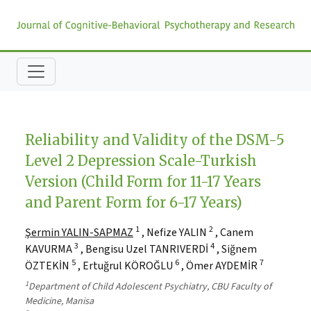
Reliability and Validity of the DSM-5
Level 2 Depression Scale-Turkish
Version (Child Form for 11-17 Years
and Parent Form for 6-17 Years)
1
2
Şermin YALIN-SAPMAZ
, Nefize YALIN
, Canem
3
4
KAVURMA
, Bengisu Uzel TANRIVERDİ
, Siğnem
5
6
7
ÖZTEKİN
, Ertuğrul KÖROĞLU
, Ömer AYDEMİR
1
Department of Child Adolescent Psychiatry, CBU Faculty of
Medicine, Manisa