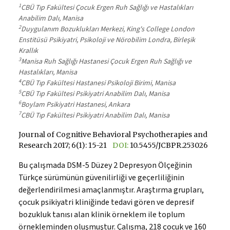
1
CBÜ Tıp Fakültesi Çocuk Ergen Ruh Sağlığı ve Hastalıkları
Anabilim Dalı, Manisa
2
Duygulanım Bozuklukları Merkezi, King's College London
Enstitüsü Psikiyatri, Psikoloji ve Nörobilim Londra, Birleşik
Krallık
3
Manisa Ruh Sağlığı Hastanesi Çocuk Ergen Ruh Sağlığı ve
Hastalıkları, Manisa
4
CBÜ Tıp Fakültesi Hastanesi Psikoloji Birimi, Manisa
5
CBÜ Tıp Fakültesi Psikiyatri Anabilim Dalı, Manisa
6
Boylam Psikiyatri Hastanesi, Ankara
7
CBÜ Tıp Fakültesi Psikiyatri Anabilim Dalı, Manisa
Journal of Cognitive Behavioral Psychotherapies and
Research 2017; 6(1): 15-21
DOI:
10.5455/JCBPR.253026
Bu çalışmada DSM-5 Düzey 2 Depresyon Ölçeğinin
Türkçe sürümünün güvenilirliği ve geçerliliğinin
değerlendirilmesi amaçlanmıştır. Araştırma grupları,
çocuk psikiyatri kliniğinde tedavi gören ve depresif
bozukluk tanısı alan klinik örneklem ile toplum
örnekleminden oluşmuştur. Çalışma, 218 çocuk ve 160