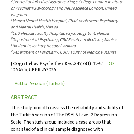
2
Centre For Affective Disorders, King’s College London Institute
of Psychiatry,Psychology and Neuroscience London, United
Kingdom
3
Manisa Mental Health Hospital, Child Adolescent Psychiatry
and Mental Health, Manisa
4
CBU Medical Faculty Hospital, Psychology Unit, Manisa
5
Department of Psychiatry, CBU Faculty of Medicine, Manisa
6
Boylam Psychiatry Hospital, Ankara
7
Department of Psychiatry, CBU Faculty of Medicine, Manisa
J Cogn Behav Psychother Res 2017; 6(1): 15-21
DOI:
10.5455/JCBPR.253026
Author Version
(Turkish)
ABSTRACT
This study aimed to assess the reliability and validity of
the Turkish version of The DSM-5 Level 2 Depression
Scale. The study group included a case group that
consisted of a clinical sample diagnosed with