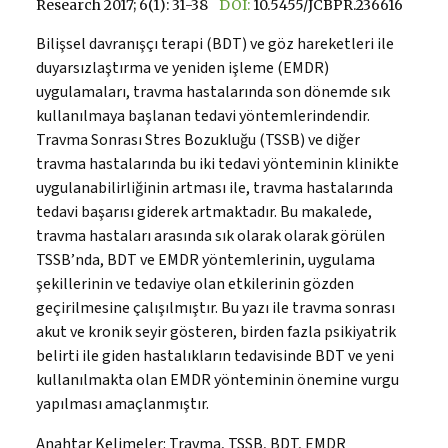
Research 2017; 6(1): 31-38
DOI:
10.5455/JCBPR.236616
Bilişsel davranışçı terapi (BDT) ve göz hareketleri ile
duyarsızlaştırma ve yeniden işleme (EMDR)
uygulamaları, travma hastalarında son dönemde sık
kullanılmaya başlanan tedavi yöntemlerindendir.
Travma Sonrası Stres Bozukluğu (TSSB) ve diğer
travma hastalarında bu iki tedavi yönteminin klinikte
uygulanabilirliğinin artması ile, travma hastalarında
tedavi başarısı giderek artmaktadır. Bu makalede,
travma hastaları arasında sık olarak olarak görülen
TSSB’nda, BDT ve EMDR yöntemlerinin, uygulama
şekillerinin ve tedaviye olan etkilerinin gözden
geçirilmesine çalışılmıştır. Bu yazı ile travma sonrası
akut ve kronik seyir gösteren, birden fazla psikiyatrik
belirti ile giden hastalıkların tedavisinde BDT ve yeni
kullanılmakta olan EMDR yönteminin önemine vurgu
yapılması amaçlanmıştır.
Anahtar Kelimeler:
Travma, TSSB, BDT, EMDR