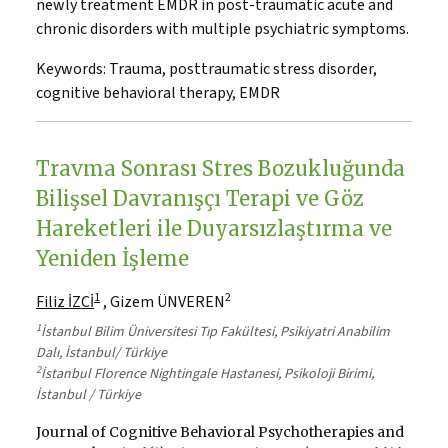
newly treatment EMDR in post-traumatic acute and
chronic disorders with multiple psychiatric symptoms.
Keywords:
Trauma, posttraumatic stress disorder,
cognitive behavioral therapy, EMDR
Travma Sonrası Stres Bozukluğunda
Bilişsel Davranışçı Terapi ve Göz
Hareketleri ile Duyarsızlaştırma ve
Yeniden İşleme
1
2
Filiz İZCİ
, Gizem ÜNVEREN
1
İstanbul Bilim Üniversitesi Tıp Fakültesi, Psikiyatri Anabilim
Dalı, İstanbul/ Türkiye
2
İstanbul Florence Nightingale Hastanesi, Psikoloji Birimi,
İstanbul / Türkiye
Journal of Cognitive Behavioral Psychotherapies and