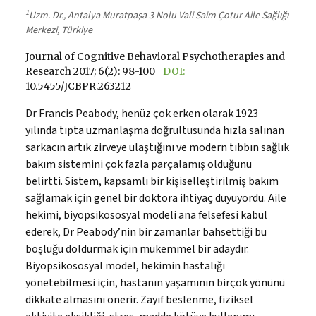
1
Uzm. Dr., Antalya Muratpaşa 3 Nolu Vali Saim Çotur Aile Sağlığı
Merkezi, Türkiye
Journal of Cognitive Behavioral Psychotherapies and
Research 2017; 6(2): 98-100
DOI:
10.5455/JCBPR.263212
Dr Francis Peabody, henüz çok erken olarak 1923
yılında tıpta uzmanlaşma doğrultusunda hızla salınan
sarkacın artık zirveye ulaştığını ve modern tıbbın sağlık
bakım sistemini çok fazla parçalamış olduğunu
belirtti. Sistem, kapsamlı bir kişiselleştirilmiş bakım
sağlamak için genel bir doktora ihtiyaç duyuyordu. Aile
hekimi, biyopsikososyal modeli ana felsefesi kabul
ederek, Dr Peabody’nin bir zamanlar bahsettiği bu
boşluğu doldurmak için mükemmel bir adaydır.
Biyopsikososyal model, hekimin hastalığı
yönetebilmesi için, hastanın yaşamının birçok yönünü
dikkate almasını önerir. Zayıf beslenme, fiziksel