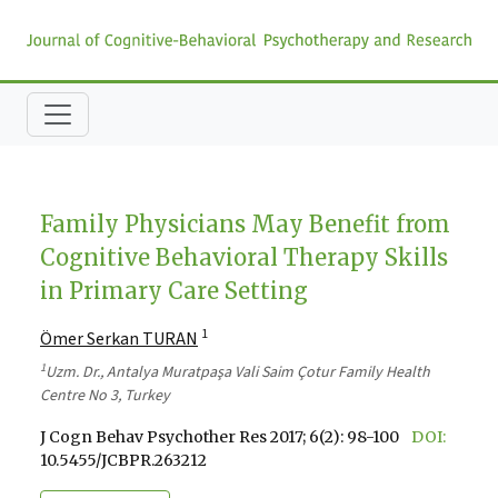
Family Physicians May Benefit from
Cognitive Behavioral Therapy Skills
in Primary Care Setting
1
Ömer Serkan TURAN
1
Uzm. Dr., Antalya Muratpaşa Vali Saim Çotur Family Health
Centre No 3, Turkey
J Cogn Behav Psychother Res 2017; 6(2): 98-100
DOI:
10.5455/JCBPR.263212