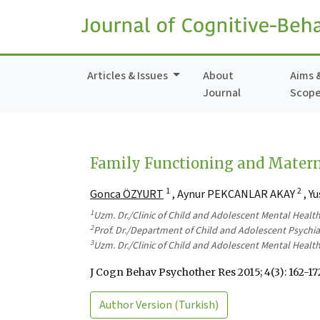
Articles & Issues
About
Aims 
Journal
Scop
Family Functioning and Mater
1
2
Gonca ÖZYURT
, Aynur PEKCANLAR AKAY
, Y
1
Uzm. Dr./Clinic of Child and Adolescent Mental Healt
2
Prof. Dr./Department of Child and Adolescent Psychiat
3
Uzm. Dr./Clinic of Child and Adolescent Mental Health
J Cogn Behav Psychother Res 2015; 4(3): 162-17
Author Version
(Turkish)