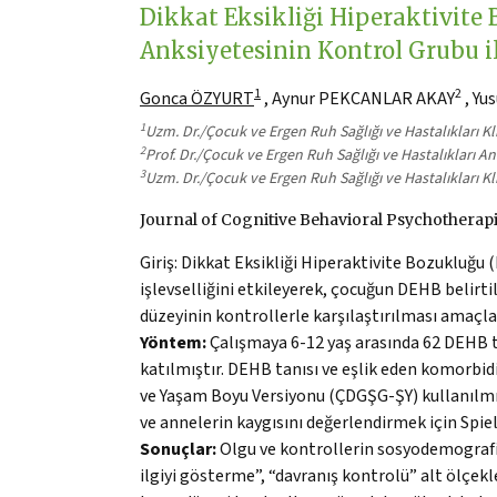
Dikkat Eksikliği Hiperaktivite 
Anksiyetesinin Kontrol Grubu il
1
2
Gonca ÖZYURT
, Aynur PEKCANLAR AKAY
, Yu
1
Uzm. Dr./Çocuk ve Ergen Ruh Sağlığı ve Hastalıkları Kl
2
Prof. Dr./Çocuk ve Ergen Ruh Sağlığı ve Hastalıkları An
3
Uzm. Dr./Çocuk ve Ergen Ruh Sağlığı ve Hastalıkları Kli
Journal of Cognitive Behavioral Psychotherapie
Giriş: Dikkat Eksikliği Hiperaktivite Bozukluğu 
işlevselliğini etkileyerek, çocuğun DEHB belirtil
düzeyinin kontrollerle karşılaştırılması amaçla
Yöntem:
Çalışmaya 6-12 yaş arasında 62 DEHB ta
katılmıştır. DEHB tanısı ve eşlik eden komorbid
ve Yaşam Boyu Versiyonu (ÇDGŞG-ŞY) kullanılmı
ve annelerin kaygısını değerlendirmek için Spiel
Sonuçlar:
Olgu ve kontrollerin sosyodemografik 
ilgiyi gösterme”, “davranış kontrolü” alt ölçekl