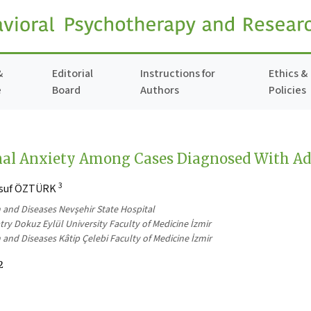
&
Editorial
Instructions for
Ethics &
e
Board
Authors
Policies
nal Anxiety Among Cases Diagnosed With Ad
3
usuf ÖZTÜRK
h and Diseases Nevşehir State Hospital
ry Dokuz Eylül University Faculty of Medicine İzmir
 and Diseases Kâtip Çelebi Faculty of Medicine İzmir
2