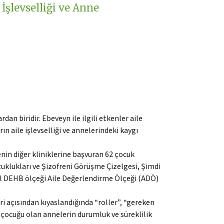
İşlevselliği ve Anne
n biridir. Ebeveyn ile ilgili etkenler aile
ın aile işlevselliği ve annelerindeki kaygı
nin diğer kliniklerine başvuran 62 çocuk
zuklukları ve Şizofreni Görüşme Çizelgesi, Şimdi
l DEHB ölçeği Aile Değerlendirme Ölçeği (ADÖ)
i açısından kıyaslandığında “roller”, “gereken
ı çocuğu olan annelerin durumluk ve süreklilik