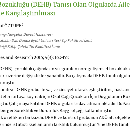
Bozukluğu (DEHB) Tanısı Olan Olgularda Aile 
e Karşılaştırılması
3
suf ÖZTÜRK
iniği Nevşehir Devlet Hastanesi
abilim Dalı Dokuz Eylül Üniversitesi Tıp Fakültesi İzmir
niği Kâtip Çelebi Tıp Fakültesi İzmir
s and Research 2015; 4(3): 162-172
(DEHB), çocukluk çağında en sık görülen nörogelişimsel bozukluklarda
eri üzerine değişiklikler yapabilir. Bu çalışmada DEHB tanılı olgular
nmıştır.
nılı ve DEHB grubu ile yaş ve cinsiyet olarak eşleştirilmiş hastane
iteleri ortaya koymak için Okul Çağı Çocukları İçin Duygulanım Bo
ştır. Çalışmaya katılan DEHB olguları tedavi almamaktadır. DuPau
berger Süreklilik ve Durumluk Kaygı ölçeği kullanılmıştır.
özellikleri farksızdır. DEHB ve kontrol grubunun ADÖ alt ölçekler
erinde istatistiksel anlamlı farklılık bulunmuştur. Yine DEHB tanıl