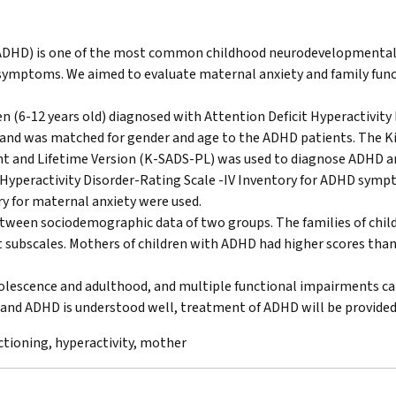
 (ADHD) is one of the most common childhood neurodevelopmental d
symptoms. We aimed to evaluate maternal anxiety and family fun
n (6-12 years old) diagnosed with Attention Deficit Hyperactivity 
l and was matched for gender and age to the ADHD patients. The Kid
nt and Lifetime Version (K-SADS-PL) was used to diagnose ADHD an
 Hyperactivity Disorder-Rating Scale -IV Inventory for ADHD symp
ry for maternal anxiety were used.
etween sociodemographic data of two groups. The families of chil
t subscales. Mothers of children with ADHD had higher scores than
lescence and adulthood, and multiple functional impairments can
and ADHD is understood well, treatment of ADHD will be provided 
nctioning, hyperactivity, mother