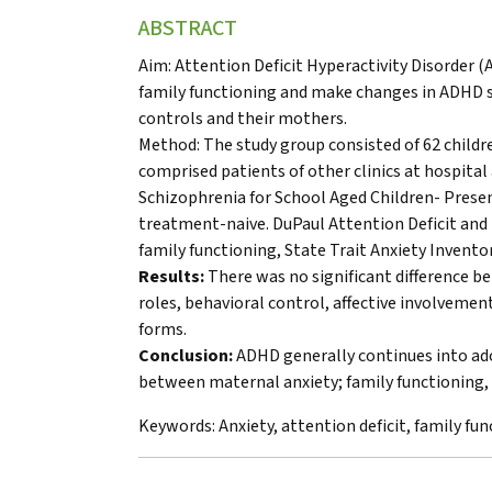
ABSTRACT
Aim: Attention Deficit Hyperactivity Disorder
family functioning and make changes in ADHD 
controls and their mothers.
Method: The study group consisted of 62 childre
comprised patients of other clinics at hospita
Schizophrenia for School Aged Children- Prese
treatment-naive. DuPaul Attention Deficit and
family functioning, State Trait Anxiety Invento
Results:
There was no significant difference b
roles, behavioral control, affective involvemen
forms.
Conclusion:
ADHD generally continues into ado
between maternal anxiety; family functioning, 
Keywords:
Anxiety, attention deficit, family fu