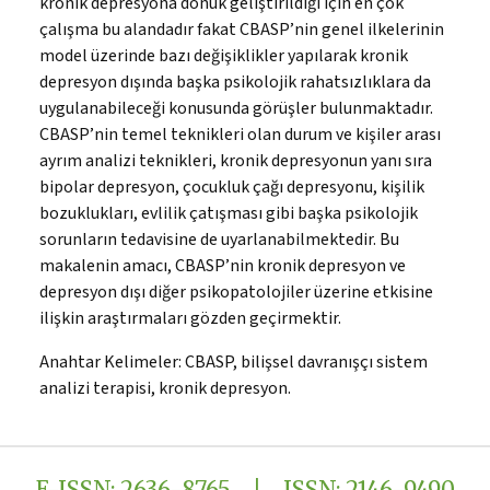
kronik depresyona dönük geliştirildiği için en çok
çalışma bu alandadır fakat CBASP’nin genel ilkelerinin
model üzerinde bazı değişiklikler yapılarak kronik
depresyon dışında başka psikolojik rahatsızlıklara da
uygulanabileceği konusunda görüşler bulunmaktadır.
CBASP’nin temel teknikleri olan durum ve kişiler arası
ayrım analizi teknikleri, kronik depresyonun yanı sıra
bipolar depresyon, çocukluk çağı depresyonu, kişilik
bozuklukları, evlilik çatışması gibi başka psikolojik
sorunların tedavisine de uyarlanabilmektedir. Bu
makalenin amacı, CBASP’nin kronik depresyon ve
depresyon dışı diğer psikopatolojiler üzerine etkisine
ilişkin araştırmaları gözden geçirmektir.
Anahtar Kelimeler:
CBASP, bilişsel davranışçı sistem
analizi terapisi, kronik depresyon.
E-ISSN: 2636-8765 | ISSN: 2146-9490