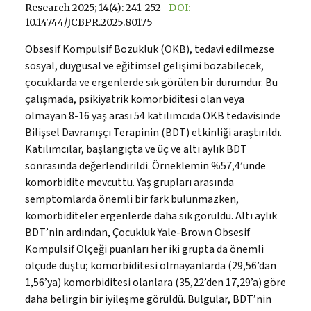
Research 2025; 14(4): 241-252
DOI:
10.14744/JCBPR.2025.80175
Obsesif Kompulsif Bozukluk (OKB), tedavi edilmezse
sosyal, duygusal ve eğitimsel gelişimi bozabilecek,
çocuklarda ve ergenlerde sık görülen bir durumdur. Bu
çalışmada, psikiyatrik komorbiditesi olan veya
olmayan 8-16 yaş arası 54 katılımcıda OKB tedavisinde
Bilişsel Davranışçı Terapinin (BDT) etkinliği araştırıldı.
Katılımcılar, başlangıçta ve üç ve altı aylık BDT
sonrasında değerlendirildi. Örneklemin %57,4’ünde
komorbidite mevcuttu. Yaş grupları arasında
semptomlarda önemli bir fark bulunmazken,
komorbiditeler ergenlerde daha sık görüldü. Altı aylık
BDT’nin ardından, Çocukluk Yale-Brown Obsesif
Kompulsif Ölçeği puanları her iki grupta da önemli
ölçüde düştü; komorbiditesi olmayanlarda (29,56’dan
1,56’ya) komorbiditesi olanlara (35,22’den 17,29’a) göre
daha belirgin bir iyileşme görüldü. Bulgular, BDT’nin