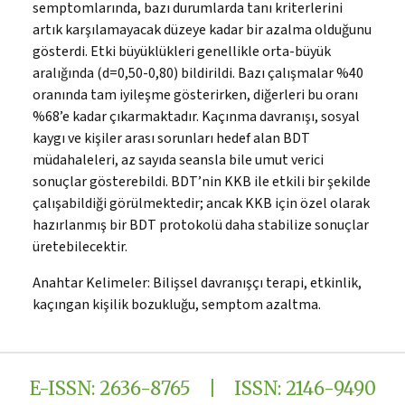
semptomlarında, bazı durumlarda tanı kriterlerini
artık karşılamayacak düzeye kadar bir azalma olduğunu
gösterdi. Etki büyüklükleri genellikle orta-büyük
aralığında (d=0,50-0,80) bildirildi. Bazı çalışmalar %40
oranında tam iyileşme gösterirken, diğerleri bu oranı
%68’e kadar çıkarmaktadır. Kaçınma davranışı, sosyal
kaygı ve kişiler arası sorunları hedef alan BDT
müdahaleleri, az sayıda seansla bile umut verici
sonuçlar gösterebildi. BDT’nin KKB ile etkili bir şekilde
çalışabildiği görülmektedir; ancak KKB için özel olarak
hazırlanmış bir BDT protokolü daha stabilize sonuçlar
üretebilecektir.
Anahtar Kelimeler:
Bilişsel davranışçı terapi, etkinlik,
kaçıngan kişilik bozukluğu, semptom azaltma.
E-ISSN: 2636-8765 | ISSN: 2146-9490