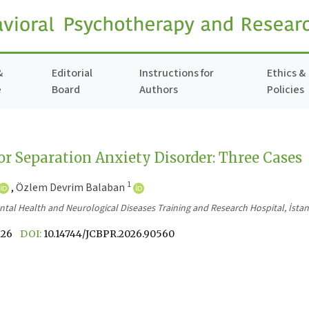
&
Editorial
Instructions for
Ethics &
e
Board
Authors
Policies
or Separation Anxiety Disorder: Three Cases
1
,
Özlem Devrim Balaban
tal Health and Neurological Diseases Training and Research Hospital, İstan
126
DOI:
10.14744/JCBPR.2026.90560