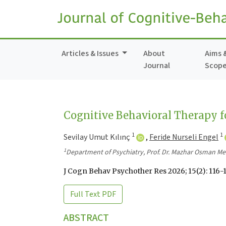
Articles & Issues
About
Aims 
Journal
Scop
Cognitive Behavioral Therapy f
1
1
Sevilay Umut Kılınç
,
Feride Nurseli Engel
1
Department of Psychiatry, Prof. Dr. Mazhar Osman Men
J Cogn Behav Psychother Res 2026; 15(2): 116-
Full Text
PDF
ABSTRACT