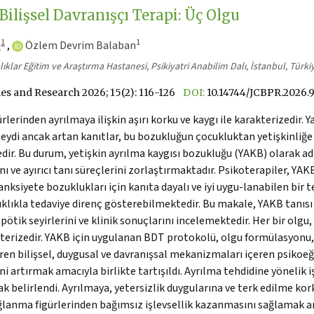
lişsel Davranışçı Terapi: Üç Olgu
1
1
l
,
Özlem Devrim Balaban
ıklar Eğitim ve Araştırma Hastanesi, Psikiyatri Anabilim Dalı, İstanbul, Türki
es and Research 2026; 15(2): 116-126
DOI:
10.14744/JCBPR.2026.
lerinden ayrılmaya ilişkin aşırı korku ve kaygı ile karakterizedir
ydi ancak artan kanıtlar, bu bozukluğun çocukluktan yetişkinliğe 
dir. Bu durum, yetişkin ayrılma kaygısı bozukluğu (YAKB) olarak a
ı ve ayırıcı tanı süreçlerini zorlaştırmaktadır. Psikoterapiler, YA
anksiyete bozuklukları için kanıta dayalı ve iyi uygu-lanabilen bir 
ıklıkla tedaviye direnç gösterebilmektedir. Bu makale, YAKB tanısı 
ik seyirlerini ve klinik sonuçlarını incelemektedir. Her bir olgu,
terizedir. YAKB için uygulanan BDT protokolü, olgu formülasyonu,
üren bilişsel, duygusal ve davranışsal mekanizmaları içeren psikoeğ
ini artırmak amacıyla birlikte tartışıldı. Ayrılma tehdidine yönelik 
 belirlendi. Ayrılmaya, yetersizlik duygularına ve terk edilme kork
 bağlanma figürlerinden bağımsız işlevsellik kazanmasını sağlamak 