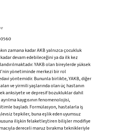
ye
90560
. Yakın zamana kadar AKB yalnızca çocukluk
kadar devam edebileceğini ya da ilk kez
dlandırılmaktadır. YAKB olan bireylerde yüksek
KB’nin yönetiminde merkezi bir rol
tedavi yöntemidir. Bununla birlikte, YAKB, diğer
alan ve yirmili yaşlarında olan üç hastanın
 ek anksiyete ve depresif bozukluklar dahil
 ayrılma kaygısının fenomenolojisi,
itimle başladı. Formülasyon, hastalarla iş
işlevsiz tepkiler, buna eşlik eden uyumsuz
usuna ilişkin felaketleştiren bilişler modifiye
amacıyla dereceli maruz bırakma teknikleriyle