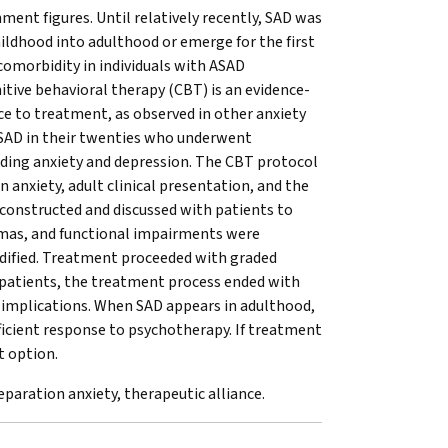
ment figures. Until relatively recently, SAD was
hildhood into adulthood or emerge for the first
 comorbidity in individuals with ASAD
tive behavioral therapy (CBT) is an evidence-
ce to treatment, as observed in other anxiety
 ASAD in their twenties who underwent
uding anxiety and depression. The CBT protocol
nxiety, adult clinical presentation, and the
constructed and discussed with patients to
emas, and functional impairments were
odified. Treatment proceeded with graded
e patients, the treatment process ended with
 implications. When SAD appears in adulthood,
ficient response to psychotherapy. If treatment
t option.
eparation anxiety, therapeutic alliance.