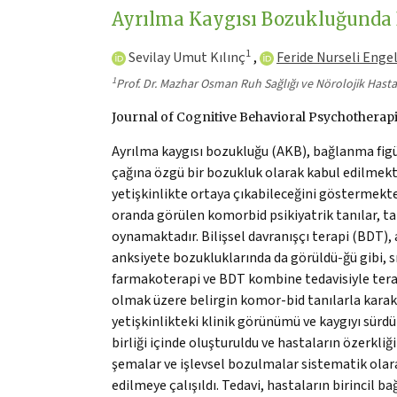
Ayrılma Kaygısı Bozukluğunda Bi
1
Sevilay Umut Kılınç
,
Feride Nurseli Enge
1
Prof. Dr. Mazhar Osman Ruh Sağlığı ve Nörolojik Hastal
Journal of Cognitive Behavioral Psychotherapi
Ayrılma kaygısı bozukluğu (AKB), bağlanma figür
çağına özgü bir bozukluk olarak kabul edilmekte
yetişkinlikte ortaya çıkabileceğini göstermekte
oranda görülen komorbid psikiyatrik tanılar, tan
oynamaktadır. Bilişsel davranışçı terapi (BDT), 
anksiyete bozukluklarında da görüldü-ğü gibi, s
farmakoterapi ve BDT kombine tedavisiyle terapöt
olmak üzere belirgin komor-bid tanılarla karak
yetişkinlikteki klinik görünümü ve kaygıyı sürd
birliği içinde oluşturuldu ve hastaların özerkliğ
şemalar ve işlevsel bozulmalar sistematik olarak
edilmeye çalışıldı. Tedavi, hastaların birincil