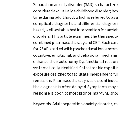
Separation anxiety disorder (SAD) is characteri
considered exclusively a childhood disorder; ho
time during adulthood, which is referred to as 
complicate diagnostic and differential diagnos
based, well-established intervention for anxie
disorders. This article examines the therapeut
combined pharmacotherapy and CBT. Each case w
for ASAD started with psychoeducation, encomp
cognitive, emotional, and behavioral mechanis
enhance their autonomy. Dysfunctional respons
systematically identified. Catastrophic cogni
exposure designed to facilitate independent fu
remission. Pharmacotherapy was discontinued. 
the diagnosis is often delayed. Symptoms may b
response is poor, comorbid or primary SAD shou
Keywords:
Adult separation anxiety disorder, ca