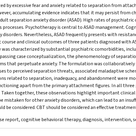
zed by excessive fear and anxiety related to separation from attach
wever, accumulating evidence indicates that it may persist from c
adult separation anxiety disorder (ASAD). High rates of psychiatric
is processes. Psychotherapy is central to ASAD management. Cogni
ty disorders. Nevertheless, ASAD frequently presents with resistan
ic course and clinical outcomes of three patients diagnosed with
as characterized by substantial psychiatric comorbidities, incl
assing case conceptualization, the phenomenology of separation a
ms that perpetuate anxiety. The formulation was collaboratively 
es to perceived separation threats, associated maladaptive sch
tions related to separation, inadequacy, and abandonment were m
nctioning apart from the primary attachment figures. In all thre
Taken together, these observations highlight important clinical
e mistaken for other anxiety disorders, which can lead to an insuf
ld be considered. CBT should be considered an effective treatmen
se report, cognitive behavioral therapy, diagnosis, intervention, s