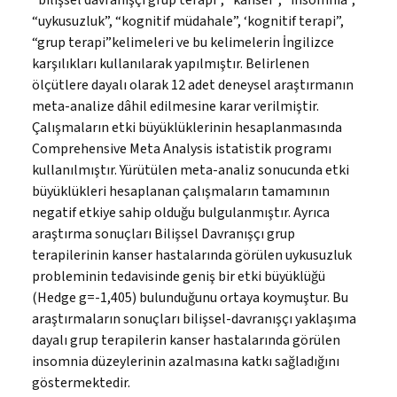
“bilişsel davranışçı grup terapi”, “kanser”, “insomnia”,
“uykusuzluk”, “kognitif müdahale”, ‘kognitif terapi”,
“grup terapi”kelimeleri ve bu kelimelerin İngilizce
karşılıkları kullanılarak yapılmıştır. Belirlenen
ölçütlere dayalı olarak 12 adet deneysel araştırmanın
meta-analize dâhil edilmesine karar verilmiştir.
Çalışmaların etki büyüklüklerinin hesaplanmasında
Comprehensive Meta Analysis istatistik programı
kullanılmıştır. Yürütülen meta-analiz sonucunda etki
büyüklükleri hesaplanan çalışmaların tamamının
negatif etkiye sahip olduğu bulgulanmıştır. Ayrıca
araştırma sonuçları Bilişsel Davranışçı grup
terapilerinin kanser hastalarında görülen uykusuzluk
probleminin tedavisinde geniş bir etki büyüklüğü
(Hedge g=-1,405) bulunduğunu ortaya koymuştur. Bu
araştırmaların sonuçları bilişsel-davranışçı yaklaşıma
dayalı grup terapilerin kanser hastalarında görülen
insomnia düzeylerinin azalmasına katkı sağladığını
göstermektedir.