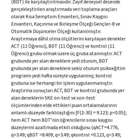
(BDT) ile karşılaştırılmasıdır. Zayıf deneysel desende
gerçekleştirilen araştırmada veri toplama araçları
olarak Kısa Semptom Envanteri, Sınav Kaygısı
Envanteri, Kaçınma ve Birleşme Ölçeği Gençler-8 ve
Otomatik Düşünceler Ölçeği kullanılmıştır.
Araştırmaya dâhil olma ölçütlerini karşılayan denekler
ACT (11 Öğrenci), BDT (11 Öğrenci) ve kontrol (11
Öğrenci) grubu olmak üzere üç gruba atanmıştır. ACT
grubunda yer alan deneklere yedi oturum, BDT
grubunda yer alan deneklere sekiz oturum psikoeğitim
programı yedi hafta süreyle uygulanmış; kontrol
grubuna ise herhangi bir işlem uygulanmamıştır.
Araştırma sonuçları ACT, BDT ve kontrol grubunda yer
alan deneklerin SKE ön-test ve son-test
ölçümlerinden elde ettikleri puan ortalamalarının
anlamlı düzeyde farklılaştığını [F(2-30) = 9.123; p<0.05];
hem ACT hem BDT’nin öğrencilerin sınav kaygısı
düzeylerini azaltmada etkili olduğunu (qACT=4.776,
q>3.49; qBDT =8.409, q>3.49; qkontrol =0.123, q<3.49;