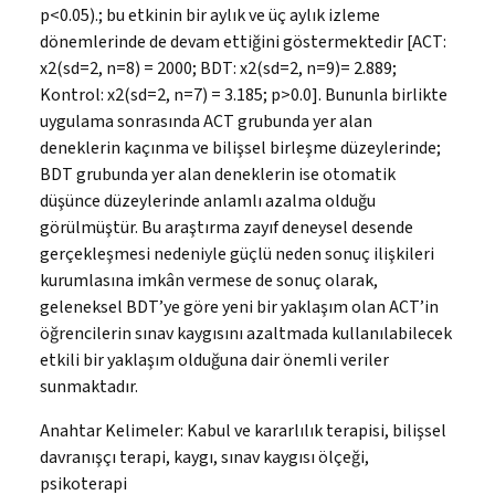
p<0.05).; bu etkinin bir aylık ve üç aylık izleme
dönemlerinde de devam ettiğini göstermektedir [ACT:
x2(sd=2, n=8) = 2000; BDT: x2(sd=2, n=9)= 2.889;
Kontrol: x2(sd=2, n=7) = 3.185; p>0.0]. Bununla birlikte
uygulama sonrasında ACT grubunda yer alan
deneklerin kaçınma ve bilişsel birleşme düzeylerinde;
BDT grubunda yer alan deneklerin ise otomatik
düşünce düzeylerinde anlamlı azalma olduğu
görülmüştür. Bu araştırma zayıf deneysel desende
gerçekleşmesi nedeniyle güçlü neden sonuç ilişkileri
kurumlasına imkân vermese de sonuç olarak,
geleneksel BDT’ye göre yeni bir yaklaşım olan ACT’in
öğrencilerin sınav kaygısını azaltmada kullanılabilecek
etkili bir yaklaşım olduğuna dair önemli veriler
sunmaktadır.
Anahtar Kelimeler:
Kabul ve kararlılık terapisi, bilişsel
davranışçı terapi, kaygı, sınav kaygısı ölçeği,
psikoterapi