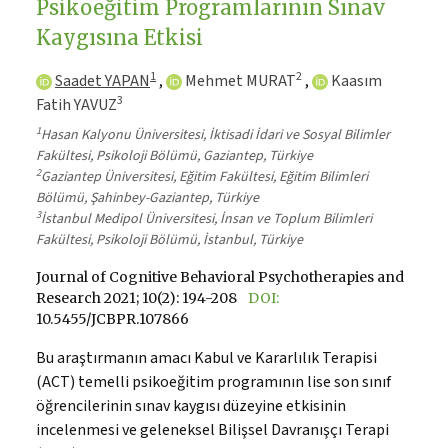
Psikoeğitim Programlarının Sınav
Kaygısına Etkisi
1
2
Saadet YAPAN
,
Mehmet MURAT
,
Kaasım
3
Fatih YAVUZ
1
Hasan Kalyonu Üniversitesi, İktisadi İdari ve Sosyal Bilimler
Fakültesi, Psikoloji Bölümü, Gaziantep, Türkiye
2
Gaziantep Üniversitesi, Eğitim Fakültesi, Eğitim Bilimleri
Bölümü, Şahinbey-Gaziantep, Türkiye
3
İstanbul Medipol Üniversitesi, İnsan ve Toplum Bilimleri
Fakültesi, Psikoloji Bölümü, İstanbul, Türkiye
Journal of Cognitive Behavioral Psychotherapies and
Research 2021; 10(2): 194-208
DOI:
10.5455/JCBPR.107866
Bu araştırmanın amacı Kabul ve Kararlılık Terapisi
(ACT) temelli psikoeğitim programının lise son sınıf
öğrencilerinin sınav kaygısı düzeyine etkisinin
incelenmesi ve geleneksel Bilişsel Davranışçı Terapi