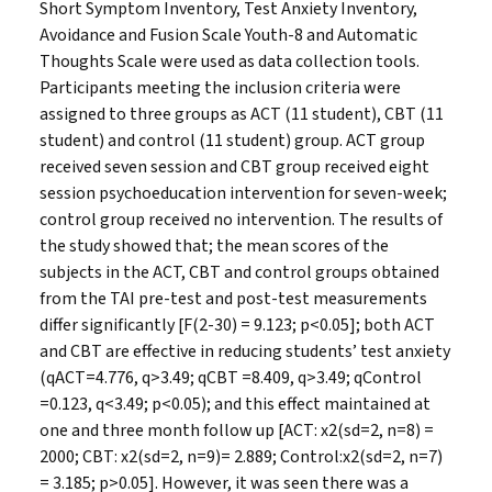
Short Symptom Inventory, Test Anxiety Inventory,
Avoidance and Fusion Scale Youth-8 and Automatic
Thoughts Scale were used as data collection tools.
Participants meeting the inclusion criteria were
assigned to three groups as ACT (11 student), CBT (11
student) and control (11 student) group. ACT group
received seven session and CBT group received eight
session psychoeducation intervention for seven-week;
control group received no intervention. The results of
the study showed that; the mean scores of the
subjects in the ACT, CBT and control groups obtained
from the TAI pre-test and post-test measurements
differ significantly [F(2-30) = 9.123; p<0.05]; both ACT
and CBT are effective in reducing students’ test anxiety
(qACT=4.776, q>3.49; qCBT =8.409, q>3.49; qControl
=0.123, q<3.49; p<0.05); and this effect maintained at
one and three month follow up [ACT: x2(sd=2, n=8) =
2000; CBT: x2(sd=2, n=9)= 2.889; Control:x2(sd=2, n=7)
= 3.185; p>0.05]. However, it was seen there was a