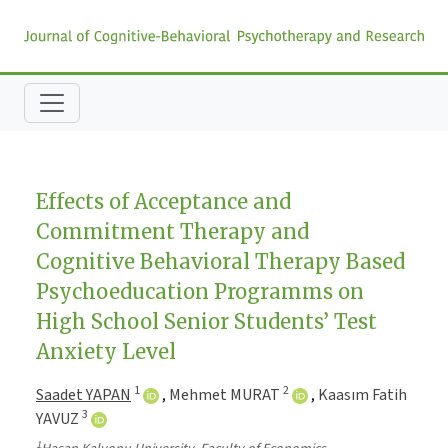
Effects of Acceptance and
Commitment Therapy and
Cognitive Behavioral Therapy Based
Psychoeducation Programms on
High School Senior Students’ Test
Anxiety Level
1
2
Saadet YAPAN
,
Mehmet MURAT
,
Kaasım Fatih
3
YAVUZ
1